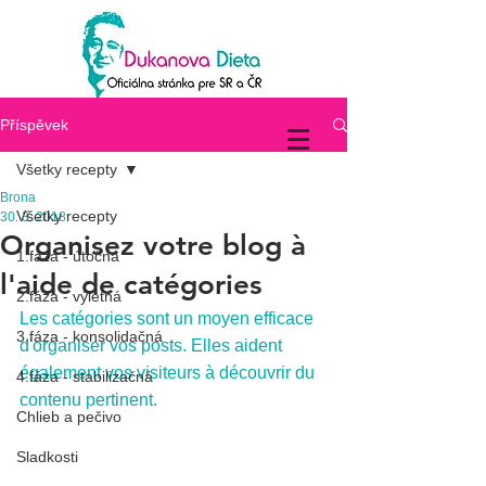
Příspěvek
Všetky recepty
Brona
Všetky recepty
30. 3. 2018
Organisez votre blog à
1.fáza - útočná
l'aide de catégories
2.fáza - výletná
Les catégories sont un moyen efficace 
3.fáza - konsolidačná
d'organiser vos posts. Elles aident 
également vos visiteurs à découvrir du 
4.fáza - stabilizačná
contenu pertinent. 
Chlieb a pečivo
Sladkosti