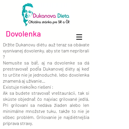
Dovolenka
Držíte Dukanovu diétu auž teraz sa obávate
vysnívanej dovolenky, aby ste tam nepribrali
?
Nemusíte sa báť, aj na dovolenke sa dá
prestravovať podľa Dukanovej diéty aj keď
to určite nie je jednoduché, lebo dovolenka
znamená aj užívanie...
Existuje niekoľko riešení :
Ak sa budete stravovať vreštaurácii, tak si
skúste objednať čo najviac grilované jedlá.
Pri grilovaní sa nedáva žiaden alebo len
minimálne množstve tuku, takže to nie je
vôbec problém. Grilovanie je najdiétnejšia
príprava stravy.