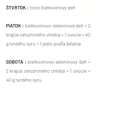
ŠTVRTOK :
čisto bielkovinový deň
PIATOK :
bielkovinovo-zeleninový deň + 2
krajce celozrnného chleba + 1 ovocie + 40
g tvrdého syru + 1 jedlo podľa želania
SOBOTA :
bielkovinovo-zeleninový deň +
2 krajce celozrnného chleba + 1 ovocie +
40 g tvrdého syru
NEDEĽA :
bielkovinovo-zeleninový deň +
2 krajce celozrnného chleba + 1 ovocie +
40 g tvrdého syru + 1 jedlo podľa želania