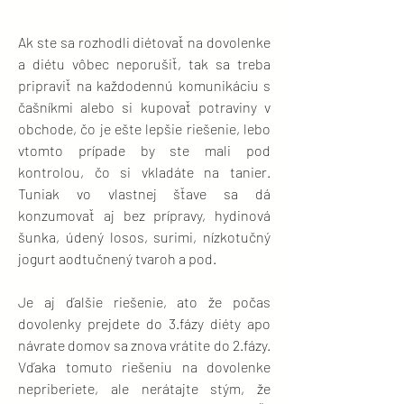
Ak ste sa rozhodli diétovať na dovolenke
a diétu vôbec neporušiť, tak sa treba
pripraviť na každodennú komunikáciu s
čašníkmi alebo si kupovať potraviny v
obchode, čo je ešte lepšie riešenie, lebo
vtomto prípade by ste mali pod
kontrolou, čo si vkladáte na tanier.
Tuniak vo vlastnej šťave sa dá
konzumovať aj bez prípravy, hydinová
šunka, údený losos, surimi, nízkotučný
jogurt aodtučnený tvaroh a pod.
Je aj ďalšie riešenie, ato že počas
dovolenky prejdete do 3.fázy diéty apo
návrate domov sa znova vrátite do 2.fázy.
Vďaka tomuto riešeniu na dovolenke
nepriberiete, ale nerátajte stým, že