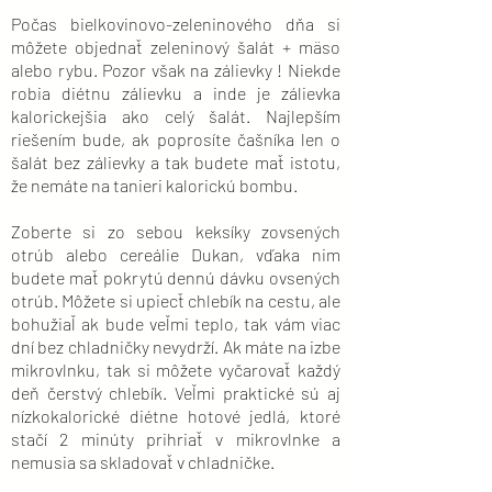
Počas bielkovinovo-zeleninového dňa si
môžete objednať zeleninový šalát + mäso
alebo rybu. Pozor však na zálievky ! Niekde
robia diétnu zálievku a inde je zálievka
kalorickejšia ako celý šalát. Najlepším
riešením bude, ak poprosíte čašníka len o
šalát bez zálievky a tak budete mať istotu,
že nemáte na tanieri kalorickú bombu.
Zoberte si zo sebou keksíky zovsených
otrúb alebo cereálie Dukan, vďaka nim
budete mať pokrytú dennú dávku ovsených
otrúb. Môžete si upiecť chlebík na cestu, ale
bohužiaľ ak bude veľmi teplo, tak vám viac
dní bez chladničky nevydrží. Ak máte na izbe
mikrovlnku, tak si môžete vyčarovať každý
deň čerstvý chlebík. Veľmi praktické sú aj
nízkokalorické diétne hotové jedlá, ktoré
stačí 2 minúty prihriať v mikrovlnke a
nemusia sa skladovať v chladničke.