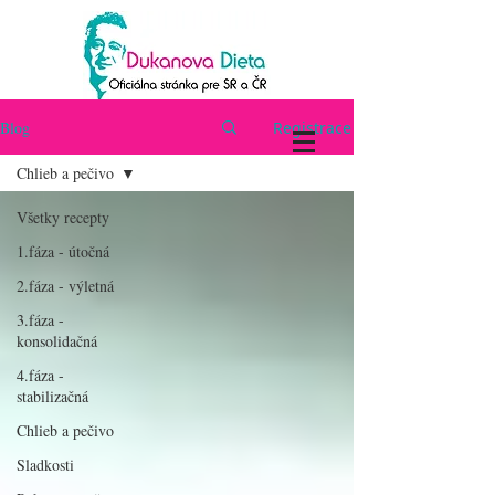
Blog
Registrace
Chlieb a pečivo
Všetky recepty
1.fáza - útočná
2.fáza - výletná
3.fáza -
konsolidačná
4.fáza -
stabilizačná
Chlieb a pečivo
Sladkosti